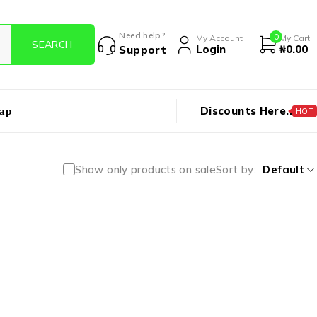
Need help?
0
My Account
My Cart
Login
₦
0.00
Support
Discounts Here..
ap
HOT
Show only products on sale
Sort by
Default